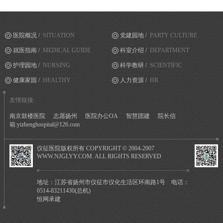
医院概况 /
SITUATION
党建园地 /
PARTY CULTURE
就医指南 /
MEDICAL GUIDE
科室介绍 /
DEPARTMENT
护理园地 /
NURSING
科学教研 /
SCIENTIFIC
健康家园 /
HEALTHY
人力资源 /
HR
友情链接:
南京鼓楼医院
志愿扬州
医院办公OA
智慧团建
院长信
箱:yizhenghospital@126.com
仪征医院版权所有 COPYRIGHT © 2004-2007
WWW.NJGLYY.COM. ALL RIGHTS RESERVED
地址：江苏省扬州市仪征市仪化生活区环南路1号 电话：
0514-83211430(总机)
恒网承建