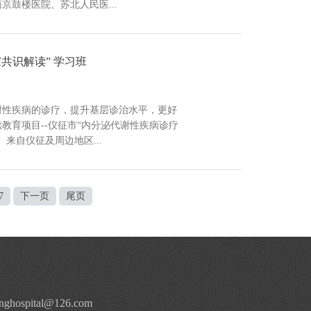
鼓楼医院、苏北人民医...
共识解读” 学习班
代谢性疾病的诊疗，提升基层诊治水平，更好
教育项目--仪征市“内分泌代谢性疾病诊疗
来自仪征及周边地区...
7
下一页
尾页
hospital@126.com