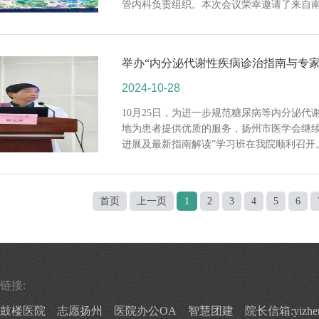
管内科负责组织。本次会议荣幸邀请了来自南京
举办“内分泌代谢性疾病诊治指南与专家
2024-10-28
10月25日，为进一步规范糖尿病等内分泌
地为患者提供优质的服务，扬州市医学会继续
进展及最新指南解读”学习班在我院顺利召开。
首页
上一页
1
2
3
4
5
6
链接:
京鼓楼医院
志愿扬州
医院办公OA
智慧团建
院长信箱:yizheng