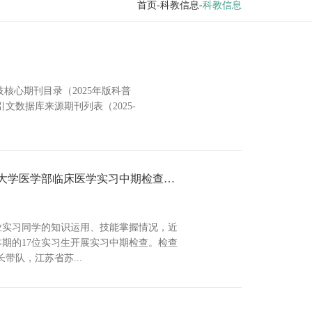
首页
-科教信息-
科教信息
科技核心期刊目录（2025年版科普
科学引文数据库来源期刊列表（2025-
淬炼临床本领，夯实行医根基——扬州大学医学部临床医学实习中期检查工作圆满落幕
业实习同学的知识运用、技能掌握情况，近
期的17位实习生开展实习中期检查。检查
带队，江苏省苏...