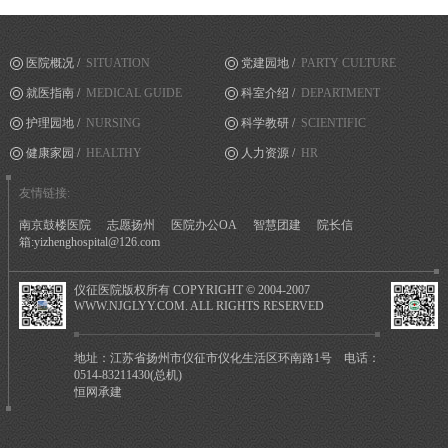
医院概况 /
SITUATION
党建园地 /
PARTY CULTURE
就医指南 /
MEDICAL GUIDE
科室介绍 /
DEPARTMENT
护理园地 /
NURSING
科学教研 /
SCIENTIFIC
健康家园 /
HEALTHY
人力资源 /
HR
友情链接:
南京鼓楼医院
志愿扬州
医院办公OA
智慧团建
院长信
箱:yizhenghospital@126.com
仪征医院版权所有 COPYRIGHT © 2004-2007
WWW.NJGLYY.COM. ALL RIGHTS RESERVED
地址：江苏省扬州市仪征市仪化生活区环南路1号 电话：
0514-83211430(总机)
恒网承建