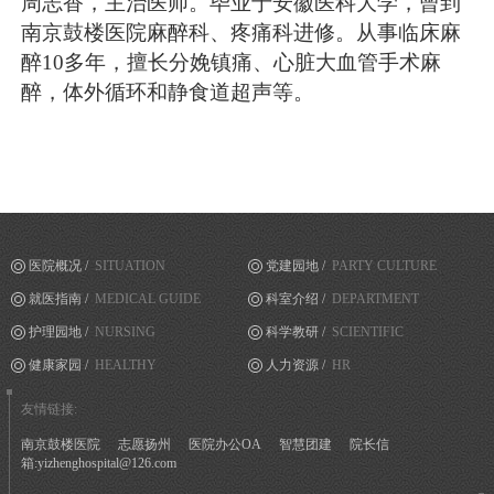
周志香，主治医师。毕业于安徽医科大学，曾到
南京鼓楼医院麻醉科、疼痛科进修。从事临床麻
醉
10多年，擅长分娩镇痛、心脏大血管手术麻
醉，体外循环和静食道超声等。
医院概况 /
SITUATION
党建园地 /
PARTY CULTURE
就医指南 /
MEDICAL GUIDE
科室介绍 /
DEPARTMENT
护理园地 /
NURSING
科学教研 /
SCIENTIFIC
健康家园 /
HEALTHY
人力资源 /
HR
友情链接:
南京鼓楼医院
志愿扬州
医院办公OA
智慧团建
院长信
箱:yizhenghospital@126.com